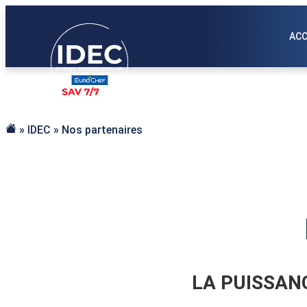
Aller
au
ACC
contenu
»
IDEC
»
Nos partenaires
Accueil
LA PUISSANC